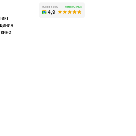
пект
щения
ткино