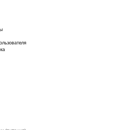
ты
ользователя
ока